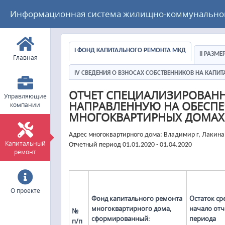
Информационная система жилищно-коммунального
I ФОНД КАПИТАЛЬНОГО РЕМОНТА МКД
II РАЗМ
Главная
IV СВЕДЕНИЯ О ВЗНОСАХ СОБСТВЕННИКОВ НА КАП
ОТЧЕТ СПЕЦИАЛИЗИРОВАН
Управляющие
НАПРАВЛЕННУЮ НА ОБЕСПЕ
компании
МНОГОКВАРТИРНЫХ ДОМАХ
Адрес многоквартирного дома: Владимир г, Лакина
Капитальный
Отчетный период 01.01.2020 - 01.04.2020
ремонт
О проекте
Фонд капитального ремонта
Остаток ср
многоквартирного дома,
начало отч
№
сформированный:
периода
п/п