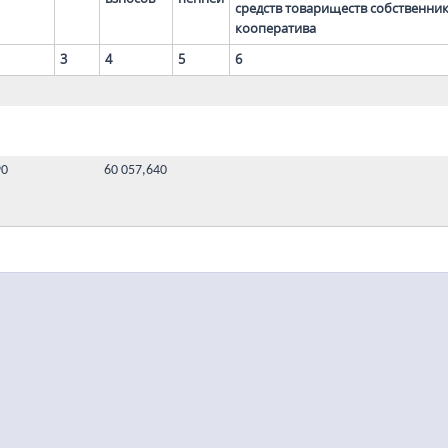
средств товариществ собственни
кооператива
3
4
5
6
90
60 057,640