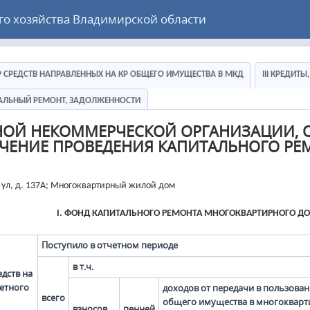
 хозяйства Владимирской области
ЕР СРЕДСТВ НАПРАВЛЕННЫХ НА КР ОБЩЕГО ИМУЩЕСТВА В МКД
III КРЕДИТ
ИТАЛЬНЫЙ РЕМОНТ, ЗАДОЛЖЕННОСТИ
НОЙ НЕКОММЕРЧЕСКОЙ ОРГАНИЗАЦИИ, 
ЧЕНИЕ ПРОВЕДЕНИЯ КАПИТАЛЬНОГО РЕ
 ул, д. 137А; Многоквартирный жилой дом
I. ФОНД КАПИТАЛЬНОГО РЕМОНТА МНОГОКВАРТИРНОГО Д
Поступило в отчетном периоде
в т.ч.
едств на
етного
доходов от передачи в пользова
всего
общего имущества в многокварт
взносов
пенней