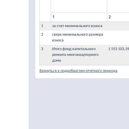
1
2
1
за счет минимального взноса
2
сверх минимального размера
взноса
3
Итого фонд капитального
1 553 103,3
ремонта многоквартирного
дома
Вернуться к подробностям отчётного периода