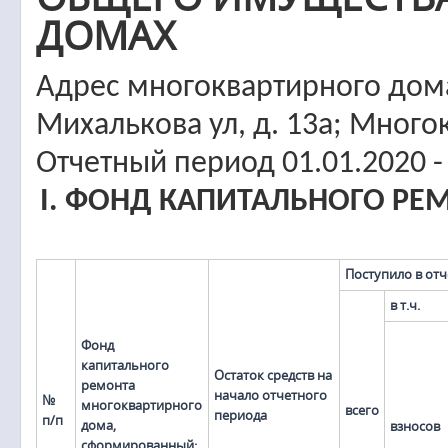
ДОМАХ
Адрес многоквартирного дома
Михалькова ул, д. 13а; Мног
Отчетный период 01.01.2020 -
I. ФОНД КАПИТАЛЬНОГО Р
Поступило в от
в т.ч.
Фонд
капитального
Остаток средств на
ремонта
начало отчетного
№
многоквартирного
всего
периода
п/п
дома,
взносов
сформированный: