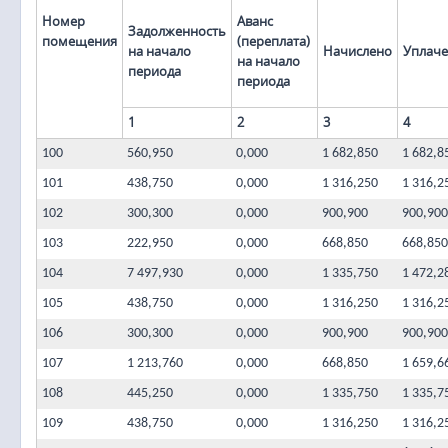
Номер
Аванс
Задолженность
помещения
(переплата)
на начало
Начислено
Уплач
на начало
периода
периода
1
2
3
4
100
560,950
0,000
1 682,850
1 682,8
101
438,750
0,000
1 316,250
1 316,2
102
300,300
0,000
900,900
900,900
103
222,950
0,000
668,850
668,850
104
7 497,930
0,000
1 335,750
1 472,2
105
438,750
0,000
1 316,250
1 316,2
106
300,300
0,000
900,900
900,900
107
1 213,760
0,000
668,850
1 659,6
108
445,250
0,000
1 335,750
1 335,7
109
438,750
0,000
1 316,250
1 316,2