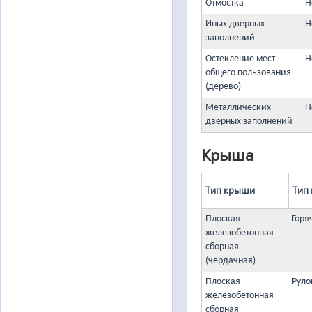
Отмостка
Н
Иных дверных
Н
заполнений
Остекление мест
Н
общего пользования
(дерево)
Металлических
Н
дверных заполнений
Крыша
Тип крыши
Тип
Плоская
Горя
железобетонная
сборная
(чердачная)
Плоская
Руло
железобетонная
сборная