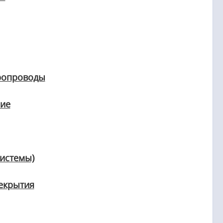
ропроводы
ние
истемы)
рекрытия