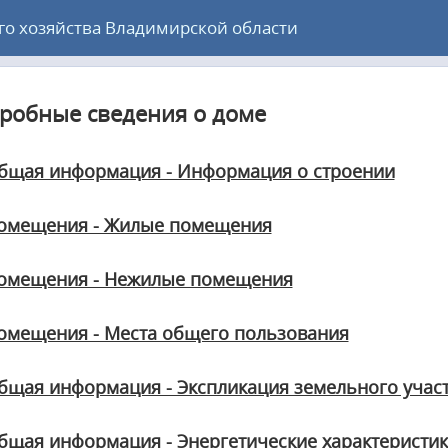
 хозяйства Владимирской области
робные сведения о доме
бщая информация - Информация о строении
омещения - Жилые помещения
омещения - Нежилые помещения
омещения - Места общего пользования
бщая информация - Экспликация земельного учас
бщая информация - Энергетические характеристи