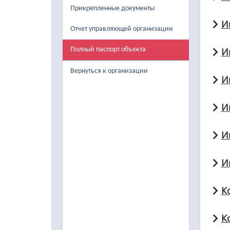
Прикрепленные документы
И
Отчет управляющей организации
Полный паспорт объекта
И
Вернуться к организации
И
И
И
И
К
К