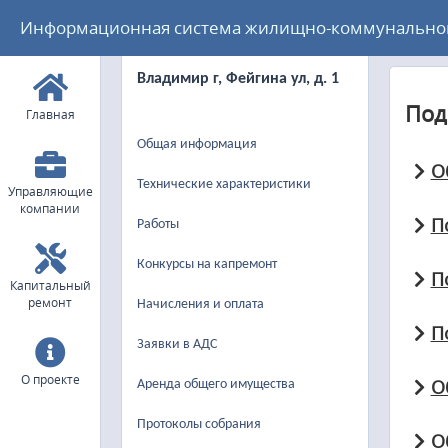
Информационная система жилищно-коммунального
Владимир г, Фейгина ул, д. 1
Под
Главная
Общая информация
О
Технические характеристики
Управляющие
компании
П
Работы
Конкурсы на капремонт
П
Капитальный
ремонт
Начисления и оплата
П
Заявки в АДС
О проекте
О
Аренда общего имущества
Протоколы собрания
О