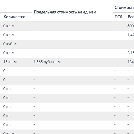
Стоимость
Предельная стоимость на ед. изм.
Количество
ПСД
Ра
0 кв.м.
-
-
800
0 кв.м.
-
-
1 4
0 куб.м.
-
-
-
0 кв.м.
-
-
3 1
15 кв.м.
1 565 руб./кв.м.
-
134
0
-
-
-
0
-
-
-
0 шт
-
-
-
0 шт
-
-
-
0 шт
-
-
-
0 шт
-
-
-
0 шт
-
-
-
0 кв.м.
-
-
-