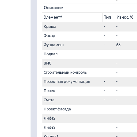
Описание
Элемент*
Тип
Износ, %
Крыша
-
-
Фасад
-
-
Фундамент
-
68
Подвал
-
ВИС
-
Строительный контроль
-
Проектная документация
-
-
Проект
-
-
Смета
-
-
Проект фасада
-
-
Лифт2
-
Лифт3
-
Крыша1
-