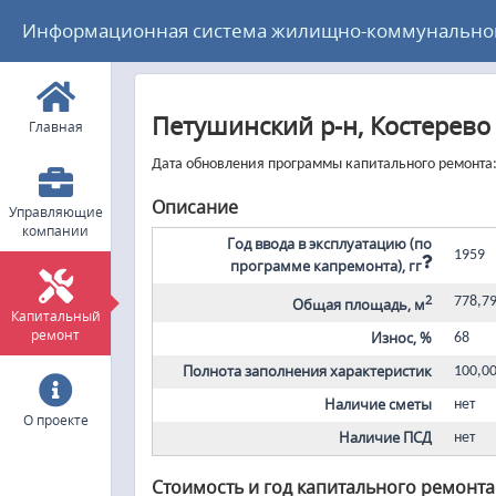
Информационная система жилищно-коммунального
Петушинский р-н, Костерево г
Главная
Дата обновления программы капитального ремонта: 
Описание
Управляющие
компании
Год ввода в эксплуатацию (по
1959
программе капремонта), гг
2
778,7
Общая площадь, м
Капитальный
ремонт
Износ, %
68
Полнота заполнения характеристик
100,0
Наличие сметы
нет
О проекте
Наличие ПСД
нет
Стоимость и год капитального ремонта