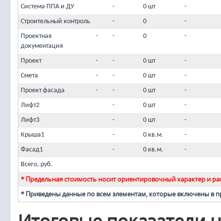
Система ППА и ДУ
-
0 шт
-
Строительный контроль
-
0
-
Проектная
-
-
0
-
документация
Проект
-
-
0 шт
-
Смета
-
-
0 шт
-
Проект фасада
-
-
0 шт
-
Лифт2
-
0 шт
-
Лифт3
-
0 шт
-
Крыша1
-
0 кв.м.
-
Фасад1
-
0 кв.м.
-
Всего, руб.
* Предельная стоимость носит ориентировочный характер и рас
* Приведены данные по всем элементам, которые включены в 