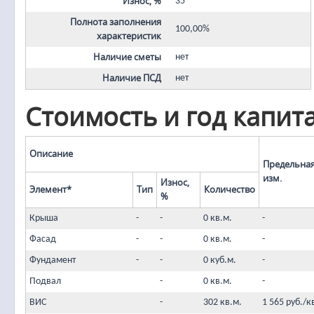
Износ, %
35
Полнота заполнения
100,00%
характеристик
Наличие сметы
нет
Наличие ПСД
нет
Стоимость и год капит
Описание
Предельная
изм.
Износ,
Элемент*
Тип
Количество
%
Крыша
-
-
0 кв.м.
-
Фасад
-
-
0 кв.м.
-
Фундамент
-
-
0 куб.м.
-
Подвал
-
0 кв.м.
-
ВИС
-
302 кв.м.
1 565 руб./к