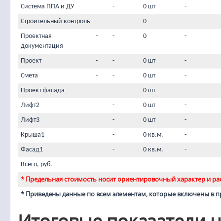
Система ППА и ДУ
-
0 шт
-
Строительный контроль
-
0
-
Проектная
-
-
0
-
документация
Проект
-
-
0 шт
-
Смета
-
-
0 шт
-
Проект фасада
-
-
0 шт
-
Лифт2
-
0 шт
-
Лифт3
-
0 шт
-
Крыша1
-
0 кв.м.
-
Фасад1
-
0 кв.м.
-
Всего, руб.
* Предельная стоимость носит ориентировочный характер и рас
* Приведены данные по всем элементам, которые включены в 