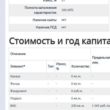
Износ, %
35
Полнота заполнения
100,00%
характеристик
Наличие сметы
нет
Наличие ПСД
нет
Стоимость и год капит
Описание
Предельная
изм.
Износ,
Элемент*
Тип
Количество
%
Крыша
-
-
0 кв.м.
-
Фасад
-
-
0 кв.м.
-
Фундамент
-
-
0 куб.м.
-
Подвал
-
0 кв.м.
-
ВИС
-
230 кв.м.
1 565 руб./к