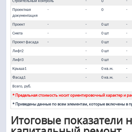
Строительный контроль
-
0
-
Проектная
-
-
0
-
документация
Проект
-
-
0 шт
-
Смета
-
-
0 шт
-
Проект фасада
-
-
0 шт
-
Лифт2
-
0 шт
-
Лифт3
-
0 шт
-
Крыша1
-
0 кв.м.
-
Фасад1
-
0 кв.м.
-
Всего, руб.
* Предельная стоимость носит ориентировочный характер и рас
* Приведены данные по всем элементам, которые включены в 
Итоговые показатели н
капитальный ремонт