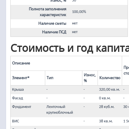
Износ, %
50
Полнота заполнения
100,00%
характеристик
Наличие сметы
нет
Наличие ПСД
нет
Стоимость и год капит
Описание
Пр
ст
Износ,
Элемент*
Тип
Количество
%
Крыша
-
-
320,00 кв.м.
-
Фасад
-
-
0 кв.м.
-
Фундамент
Ленточный
-
28 куб.м.
30 
крупноблочный
ВИС
-
38 кв.м.
1 5