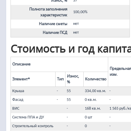
Износ, %
37
Полнота заполнения
100,00%
характеристик
Наличие сметы
нет
Наличие ПСД
нет
Стоимость и год капит
Описание
Предельная
изм.
Износ,
Элемент*
Тип
Количество
%
Крыша
-
55
334,00 кв.м.
-
Фасад
-
55
0 кв.м.
-
ВИС
-
168 кв.м.
1 565 руб./к
Система ППА и ДУ
-
0 шт
-
Строительный контроль
-
0
-