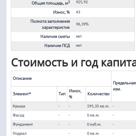
2
925,92
Общая площадь, м
Износ, %
43
Полнота заполнения
96,39%
характеристик
Наличие сметы
нет
Наличие ПСД
нет
Стоимость и год капит
Описание
Предельная 
изм.
Износ,
Элемент*
Тип
Количество
%
Крыша
-
-
595,35 кв.м.
-
Фасад
-
-
0 кв.м.
-
Фундамент
-
-
0 куб.м.
-
Подвал
-
0 кв.м.
-