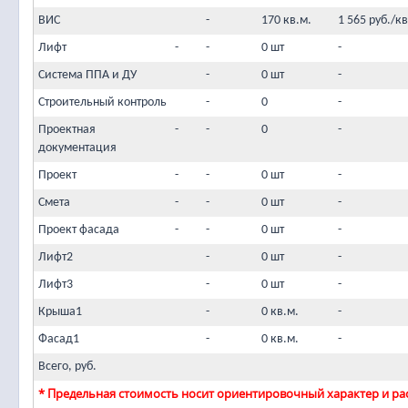
ВИС
-
170 кв.м.
1 565 руб./кв
Лифт
-
-
0 шт
-
Система ППА и ДУ
-
0 шт
-
Строительный контроль
-
0
-
Проектная
-
-
0
-
документация
Проект
-
-
0 шт
-
Смета
-
-
0 шт
-
Проект фасада
-
-
0 шт
-
Лифт2
-
0 шт
-
Лифт3
-
0 шт
-
Крыша1
-
0 кв.м.
-
Фасад1
-
0 кв.м.
-
Всего, руб.
* Предельная стоимость носит ориентировочный характер и рас