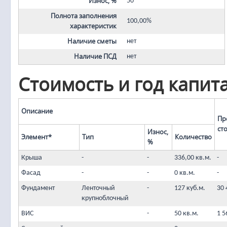
Износ, %
50
Полнота заполнения
100,00%
характеристик
Наличие сметы
нет
Наличие ПСД
нет
Стоимость и год капит
Описание
Пр
ст
Износ,
Элемент*
Тип
Количество
%
Крыша
-
-
336,00 кв.м.
-
Фасад
-
-
0 кв.м.
-
Фундамент
Ленточный
-
127 куб.м.
30 
крупноблочный
ВИС
-
50 кв.м.
1 5