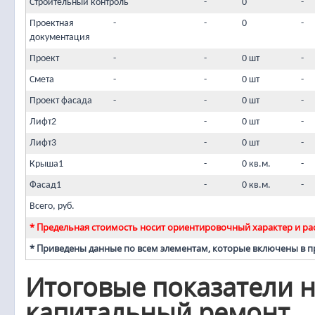
Строительный контроль
-
0
-
Проектная
-
-
0
-
документация
Проект
-
-
0 шт
-
Смета
-
-
0 шт
-
Проект фасада
-
-
0 шт
-
Лифт2
-
0 шт
-
Лифт3
-
0 шт
-
Крыша1
-
0 кв.м.
-
Фасад1
-
0 кв.м.
-
Всего, руб.
* Предельная стоимость носит ориентировочный характер и рас
* Приведены данные по всем элементам, которые включены в 
Итоговые показатели н
капитальный ремонт