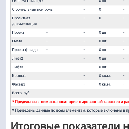
Система ППА и ДУ
-
0 шт
-
Строительный контроль
-
0
-
Проектная
-
-
0
-
документация
Проект
-
-
0 шт
-
Смета
-
-
0 шт
-
Проект фасада
-
-
0 шт
-
Лифт2
-
0 шт
-
Лифт3
-
0 шт
-
Крыша1
-
0 кв.м.
-
Фасад1
-
0 кв.м.
-
Всего, руб.
* Предельная стоимость носит ориентировочный характер и рас
* Приведены данные по всем элементам, которые включены в 
Итоговые показатели н