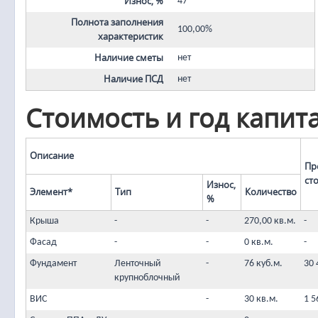
Износ, %
47
Полнота заполнения
100,00%
характеристик
Наличие сметы
нет
Наличие ПСД
нет
Стоимость и год капит
Описание
Пр
ст
Износ,
Элемент*
Тип
Количество
%
Крыша
-
-
270,00 кв.м.
-
Фасад
-
-
0 кв.м.
-
Фундамент
Ленточный
-
76 куб.м.
30 
крупноблочный
ВИС
-
30 кв.м.
1 5