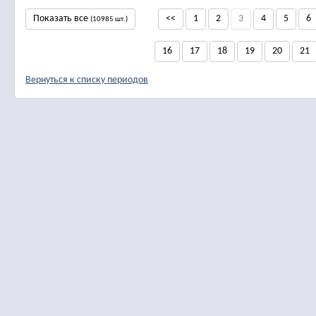
Показать все
<<
1
2
3
4
5
6
(10985 шт.)
16
17
18
19
20
21
Вернуться к списку периодов