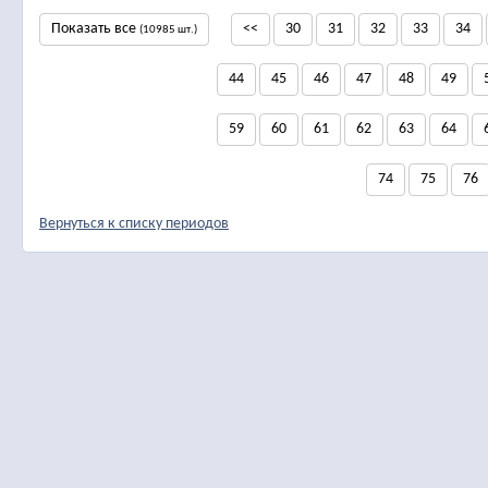
Показать все
<<
30
31
32
33
34
(10985 шт.)
44
45
46
47
48
49
59
60
61
62
63
64
74
75
76
Вернуться к списку периодов