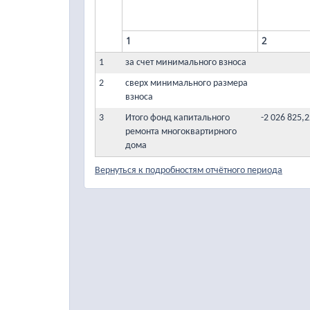
1
2
1
за счет минимального взноса
2
сверх минимального размера
взноса
3
Итого фонд капитального
-2 026 825,
ремонта многоквартирного
дома
Вернуться к подробностям отчётного периода