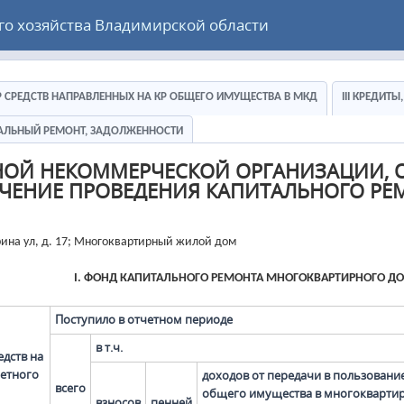
 хозяйства Владимирской области
ЕР СРЕДСТВ НАПРАВЛЕННЫХ НА КР ОБЩЕГО ИМУЩЕСТВА В МКД
III КРЕДИТ
ИТАЛЬНЫЙ РЕМОНТ, ЗАДОЛЖЕННОСТИ
НОЙ НЕКОММЕРЧЕСКОЙ ОРГАНИЗАЦИИ, 
ЧЕНИЕ ПРОВЕДЕНИЯ КАПИТАЛЬНОГО РЕ
рина ул, д. 17; Многоквартирный жилой дом
I. ФОНД КАПИТАЛЬНОГО РЕМОНТА МНОГОКВАРТИРНОГО Д
Поступило в отчетном периоде
в т.ч.
едств на
четного
доходов от передачи в пользовани
всего
общего имущества в многокварти
взносов
пенней