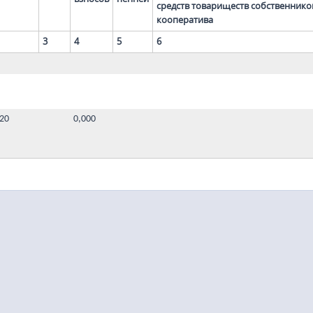
средств товариществ собственнико
кооператива
3
4
5
6
220
0,000