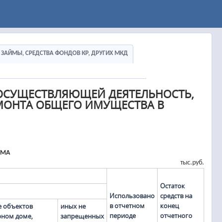
Ы, ЗАЙМЫ, СРЕДСТВА ФОНДОВ КР, ДРУГИХ МКД
ОСУЩЕСТВЛЯЮЩЕЙ ДЕЯТЕЛЬНОСТЬ,
МОНТА ОБЩЕГО ИМУЩЕСТВА В
ОМА
тыс.руб.
Остаток
Использовано
средств на
в отчетном
конец
е объектов
иных не
периоде
отчетного
рном доме,
запрещенных