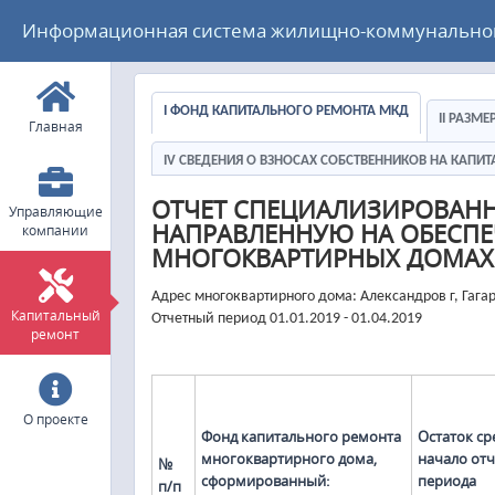
Информационная система жилищно-коммунального
I ФОНД КАПИТАЛЬНОГО РЕМОНТА МКД
II РАЗМ
Главная
IV СВЕДЕНИЯ О ВЗНОСАХ СОБСТВЕННИКОВ НА КАП
ОТЧЕТ СПЕЦИАЛИЗИРОВАН
Управляющие
НАПРАВЛЕННУЮ НА ОБЕСПЕ
компании
МНОГОКВАРТИРНЫХ ДОМАХ
Адрес многоквартирного дома: Александров г, Гага
Капитальный
Отчетный период 01.01.2019 - 01.04.2019
ремонт
О проекте
Фонд капитального ремонта
Остаток ср
многоквартирного дома,
начало от
№
сформированный:
периода
п/п