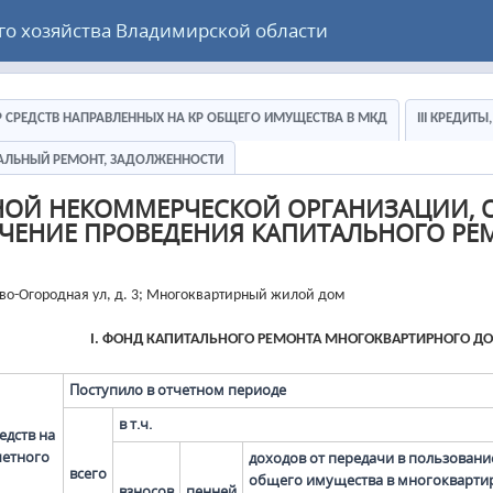
 хозяйства Владимирской области
ЕР СРЕДСТВ НАПРАВЛЕННЫХ НА КР ОБЩЕГО ИМУЩЕСТВА В МКД
III КРЕДИТ
ИТАЛЬНЫЙ РЕМОНТ, ЗАДОЛЖЕННОСТИ
НОЙ НЕКОММЕРЧЕСКОЙ ОРГАНИЗАЦИИ, 
ЧЕНИЕ ПРОВЕДЕНИЯ КАПИТАЛЬНОГО РЕ
ово-Огородная ул, д. 3; Многоквартирный жилой дом
I. ФОНД КАПИТАЛЬНОГО РЕМОНТА МНОГОКВАРТИРНОГО Д
Поступило в отчетном периоде
в т.ч.
едств на
четного
доходов от передачи в пользовани
всего
общего имущества в многокварти
взносов
пенней