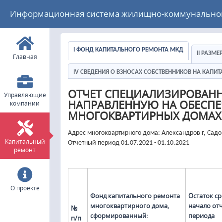
Информационная система жилищно-коммунального
I ФОНД КАПИТАЛЬНОГО РЕМОНТА МКД
II РАЗМ
Главная
IV СВЕДЕНИЯ О ВЗНОСАХ СОБСТВЕННИКОВ НА КАП
ОТЧЕТ СПЕЦИАЛИЗИРОВАН
Управляющие
НАПРАВЛЕННУЮ НА ОБЕСПЕ
компании
МНОГОКВАРТИРНЫХ ДОМАХ
Адрес многоквартирного дома: Александров г, Сад
Капитальный
Отчетный период 01.07.2021 - 01.10.2021
ремонт
О проекте
Фонд капитального ремонта
Остаток ср
многоквартирного дома,
начало от
№
сформированный:
периода
п/п