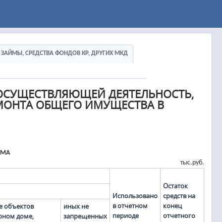
Ы, ЗАЙМЫ, СРЕДСТВА ФОНДОВ КР, ДРУГИХ МКД
ОСУЩЕСТВЛЯЮЩЕЙ ДЕЯТЕЛЬНОСТЬ,
МОНТА ОБЩЕГО ИМУЩЕСТВА В
ОМА
тыс.руб.
Остаток
Использовано
средств на
в отчетном
конец
е объектов
иных не
периоде
отчетного
рном доме,
запрещенных