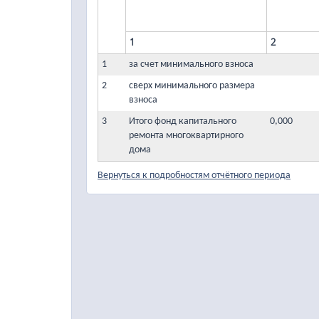
1
2
1
за счет минимального взноса
2
сверх минимального размера
взноса
3
Итого фонд капитального
0,000
ремонта многоквартирного
дома
Вернуться к подробностям отчётного периода