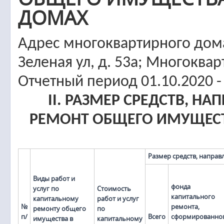
ДОМАХ
Адрес многоквартирного дома
Зеленая ул, д. 53а; Многокв
Отчетный период 01.10.2020 -
II. РАЗМЕР СРЕДСТВ, 
РЕМОНТ ОБЩЕГО ИМУЩЕС
Размер средств, напра
Виды работ и
фонда
услуг по
Стоимость
капитального
капитальному
работ и услуг
№
ремонта,
ремонту общего
по
п/
Всего
сформированно
имущества в
капитальному