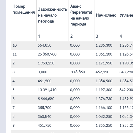
Номер
Аванс
Задолженность
помещения
(переплата)
на начало
Начислено
Уплач
на начало
периода
периода
1
2
3
4
10
564,850
0,000
1 236,300
1 236,7
11
25 860,900
0,000
1 361,100
1 126,5
2
1 953,250
0,000
1 171,950
1 190,0
3
0,000
-118,860
462,150
343,290
4
461,500
0,000
1 384,500
1 384,5
5
13 391,410
0,000
1 197,300
642,230
6
8 844,680
0,000
1 376,730
1 469,9
7
388,700
0,000
1 166,100
1 166,1
8
360,840
0,000
1 082,250
1 082,3
9
451,750
0,000
1 355,250
1 355,2