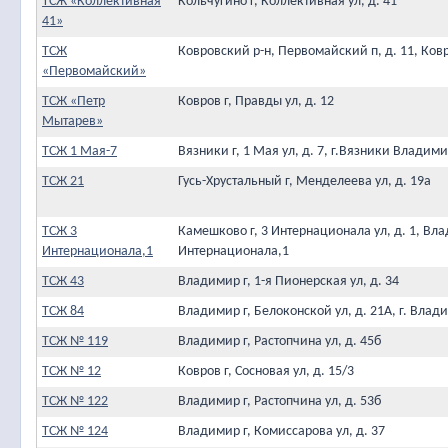
ТСЖ «Коллективная
Кольчугино г, Коллективная ул, д. 41
41»
ТСЖ
Ковровский р-н, Первомайский п, д. 11, Ков
«Первомайский»
ТСЖ «Петр
Ковров г, Правды ул, д. 12
Мытарев»
ТСЖ 1 Мая-7
Вязники г, 1 Мая ул, д. 7, г.Вязники Владим
ТСЖ 21
Гусь-Хрустальный г, Менделеева ул, д. 19а
ТСЖ 3
Камешково г, 3 Интернационала ул, д. 1, Вл
Интернационала,1
Интернационала,1
ТСЖ 43
Владимир г, 1-я Пионерская ул, д. 34
ТСЖ 84
Владимир г, Белоконской ул, д. 21А, г. Влад
ТСЖ № 119
Владимир г, Растопчина ул, д. 45б
ТСЖ № 12
Ковров г, Сосновая ул, д. 15/3
ТСЖ № 122
Владимир г, Растопчина ул, д. 53б
ТСЖ № 124
Владимир г, Комиссарова ул, д. 37