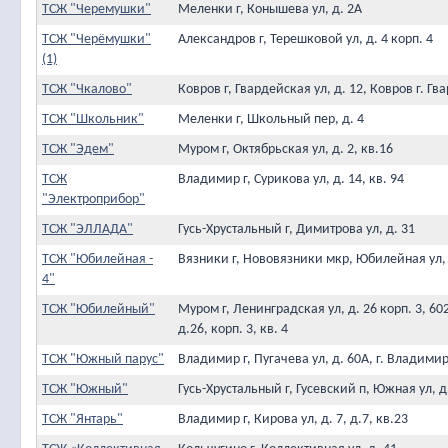
ТСЖ "Черемушки"
Меленки г, Конышева ул, д. 2А
ТСЖ "Черёмушки"
Александров г, Терешковой ул, д. 4 корп. 4
(1)
ТСЖ "Чкалово"
Ковров г, Гвардейская ул, д. 12, Ковров г. Г
ТСЖ "Школьник"
Меленки г, Школьный пер, д. 4
ТСЖ "Эдем"
Муром г, Октябрьская ул, д. 2, кв.16
ТСЖ
Владимир г, Сурикова ул, д. 14, кв. 94
"Электроприбор"
ТСЖ "ЭЛЛАДА"
Гусь-Хрустальный г, Димитрова ул, д. 31
ТСЖ "Юбилейная -
Вязники г, Нововязники мкр, Юбилейная ул, 
4"
ТСЖ "Юбилейный"
Муром г, Ленинградская ул, д. 26 корп. 3, 6
д.26, корп. 3, кв. 4
ТСЖ "Южный парус"
Владимир г, Пугачева ул, д. 60А, г. Владимир
ТСЖ "Южный"
Гусь-Хрустальный г, Гусевский п, Южная ул, д
ТСЖ "Янтарь"
Владимир г, Кирова ул, д. 7, д.7, кв.23