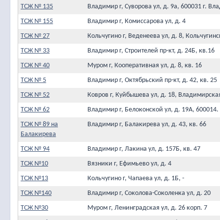
ТСЖ № 135
Владимир г, Суворова ул, д. 9а, 600031 г. Вл
ТСЖ № 155
Владимир г, Комиссарова ул, д. 4
ТСЖ № 27
Кольчугино г, Веденеева ул, д. 8, Кольчугинс
ТСЖ № 33
Владимир г, Строителей пр-кт, д. 24Б, кв.16
ТСЖ № 40
Муром г, Кооперативная ул, д. 8, кв. 16
ТСЖ № 5
Владимир г, Октябрьский пр-кт, д. 42, кв. 25
ТСЖ № 52
Ковров г, Куйбышева ул, д. 18, Владимирска
ТСЖ № 62
Владимир г, Белоконской ул, д. 19А, 600014.
ТСЖ № 89 на
Владимир г, Балакирева ул, д. 43, кв. 66
Балакирева
ТСЖ № 94
Владимир г, Лакина ул, д. 157Б, кв. 47
ТСЖ №10
Вязники г, Ефимьево ул, д. 4
ТСЖ №13
Кольчугино г, Чапаева ул, д. 1Б, -
ТСЖ №140
Владимир г, Соколова-Соколенка ул, д. 20
ТСЖ №30
Муром г, Ленинградская ул, д. 26 корп. 7