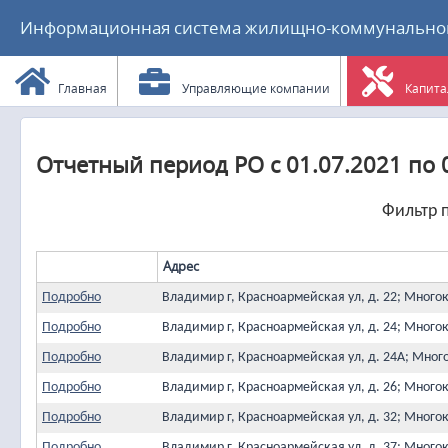
Информационная система жилищно-коммунального
Главная
Управляющие компании
Капита
Отчетный период РО с 01.07.2021 по 
Фильтр п
Адрес
Подробно
Владимир г, Красноармейская ул, д. 22; Мног
Подробно
Владимир г, Красноармейская ул, д. 24; Мног
Подробно
Владимир г, Красноармейская ул, д. 24А; Мно
Подробно
Владимир г, Красноармейская ул, д. 26; Мног
Подробно
Владимир г, Красноармейская ул, д. 32; Мног
Подробно
Владимир г, Красноармейская ул, д. 37; Мног