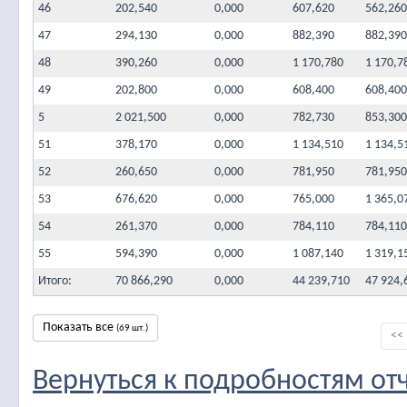
46
202,540
0,000
607,620
562,260
47
294,130
0,000
882,390
882,390
48
390,260
0,000
1 170,780
1 170,7
49
202,800
0,000
608,400
608,400
5
2 021,500
0,000
782,730
853,300
51
378,170
0,000
1 134,510
1 134,5
52
260,650
0,000
781,950
781,950
53
676,620
0,000
765,000
1 365,0
54
261,370
0,000
784,110
784,110
55
594,390
0,000
1 087,140
1 319,1
Итого:
70 866,290
0,000
44 239,710
47 924,
Показать все
(69 шт.)
<<
Вернуться к подробностям от