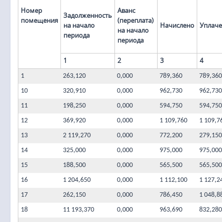
Номер
Аванс
Задолженность
помещения
(переплата)
на начало
Начислено
Уплач
на начало
периода
периода
1
2
3
4
1
263,120
0,000
789,360
789,360
10
320,910
0,000
962,730
962,730
11
198,250
0,000
594,750
594,750
12
369,920
0,000
1 109,760
1 109,7
13
2 119,270
0,000
772,200
279,150
14
325,000
0,000
975,000
975,000
15
188,500
0,000
565,500
565,500
16
1 204,650
0,000
1 112,100
1 127,2
17
262,150
0,000
786,450
1 048,8
18
11 193,370
0,000
963,690
832,280