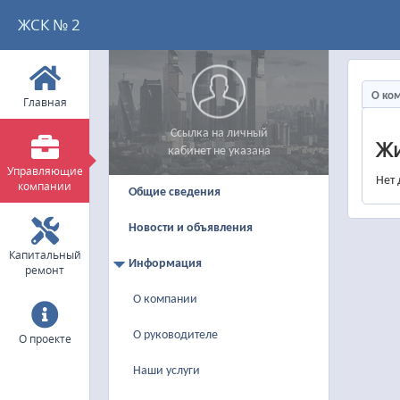
ЖСК № 2
О ко
Главная
Ссылка на личный
Жи
кабинет не указана
Управляющие
Нет 
компании
Общие сведения
Новости и объявления
Капитальный
Информация
ремонт
О компании
О руководителе
О проекте
Наши услуги