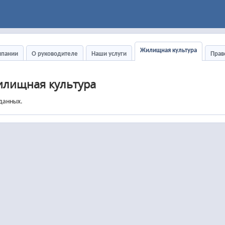
Жилищная культура
мпании
О руководителе
Наши услуги
Прав
лищная культура
данных.