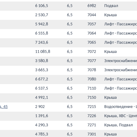
6 106,5
6,5
6982
Подвал
2 530,7
6,5
7044
Крыша
5 942,8
6,5
7057
Лифт - Пассажир
6 555,8
6,5
7064
Лифт - Пассажир
7 243,6
6,5
7065
Лифт - Пассажир
11 085,8
6,5
7072
Крыша
3 580,8
6,5
7077
Электроснабжени
3 665,3
6,5
7078
Электроснабжени
6 677,2
6,5
7080
Лифт - Пассажир
6 537,5
6,5
7110
Лифт - Пассажир
4 992,1
6,5
7150
Крыша
д. 45
2 902
6,5
7215
Водоотведение - 
1 391,6
6,5
7226
Крыша, ХВС - Цен
4 290,3
6,5
7271
Крыша, Подвал
4 785,3
6,5
7301
Крыша