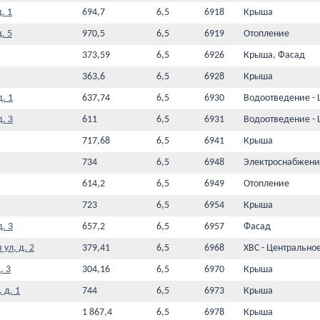
. 1
694,7
6,5
6918
Крыша
. 5
970,5
6,5
6919
Отопление
373,59
6,5
6926
Крыша, Фасад
363,6
6,5
6928
Крыша
. 1
637,74
6,5
6930
Водоотведение - 
. 3
611
6,5
6931
Водоотведение - 
717,68
6,5
6941
Крыша
734
6,5
6948
Электроснабжени
614,2
6,5
6949
Отопление
723
6,5
6954
Крыша
. 3
657,2
6,5
6957
Фасад
ул, д. 2
379,41
6,5
6968
ХВС - Центрально
. 3
304,16
6,5
6970
Крыша
 д. 1
744
6,5
6973
Крыша
1 867,4
6,5
6978
Крыша