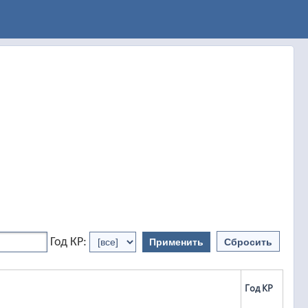
Год КР:
Применить
Сбросить
Год КР