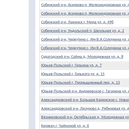
Собинский р-н, Асерхово п, Железнодорожная ул, д
Собинский р-н, Асерхово п, Железнодорожная ул, д
Собинский р-н, Лакинск г, Мира ул, д. 49б
Собинский р-н, Ундольский п, Школьная ул, д. 2
Собинский р-н, Черкутино с, Им В.А.Солоухина ул, д
Собинский р-н, Черкутино с, Им В.А.Солоухина ул, д
Судогодский р-н, Сойма д, Молодежная ул, д. 8
Юрьев-Польский г, Герцена ул, д. 7
Юрьев-Польский г, Горького ул, д. 15
Юрьев-Польский г, Промышленный пер, д. 13
Юрьев-Польский р-н, Андреевское с, Гагарина ул, д
Александровский р-н, Большое Каринское с, Новая 
Александровский р-н, Лизуново д, Рябиновая ул, д
Вязниковский р-н, Октябрьская д, Молодежная ул,
Киржач г, Чайкиной ул, д. 6