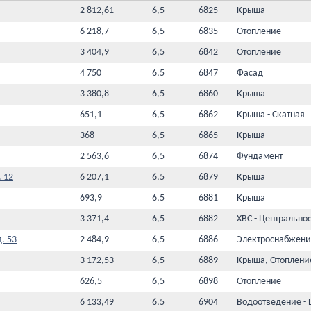
2 812,61
6,5
6825
Крыша
6 218,7
6,5
6835
Отопление
3 404,9
6,5
6842
Отопление
4 750
6,5
6847
Фасад
3 380,8
6,5
6860
Крыша
651,1
6,5
6862
Крыша - Скатная
368
6,5
6865
Крыша
2 563,6
6,5
6874
Фундамент
. 12
6 207,1
6,5
6879
Крыша
693,9
6,5
6881
Крыша
3 371,4
6,5
6882
ХВС - Центрально
. 53
2 484,9
6,5
6886
Электроснабжени
3 172,53
6,5
6889
Крыша, Отоплени
626,5
6,5
6898
Отопление
6 133,49
6,5
6904
Водоотведение - 