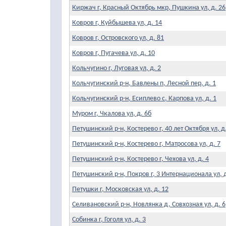
Киржач г, Красный Октябрь мкр, Пушкина ул, д. 26
Ковров г, Куйбышева ул, д. 14
Ковров г, Островского ул, д. 81
Ковров г, Пугачева ул, д. 10
Кольчугино г, Луговая ул, д. 2
Кольчугинский р-н, Бавлены п, Лесной пер, д. 1
Кольчугинский р-н, Есиплево с, Карпова ул, д. 1
Муром г, Чкалова ул, д. 6б
Петушинский р-н, Костерево г, 40 лет Октября ул, д
Петушинский р-н, Костерево г, Матросова ул, д. 7
Петушинский р-н, Костерево г, Чехова ул, д. 4
Петушинский р-н, Покров г, 3 Интернационала ул, д
Петушки г, Московская ул, д. 12
Селивановский р-н, Новлянка д, Совхозная ул, д. 6
Собинка г, Гоголя ул, д. 3