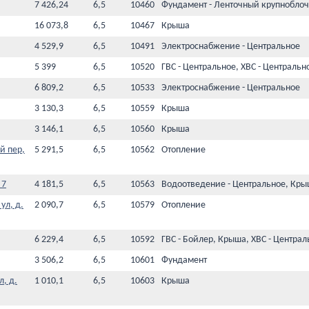
7 426,24
6,5
10460
Фундамент - Ленточный крупноблоч
16 073,8
6,5
10467
Крыша
4 529,9
6,5
10491
Электроснабжение - Центральное
5 399
6,5
10520
ГВС - Центральное, ХВС - Центральн
6 809,2
6,5
10533
Электроснабжение - Центральное
3 130,3
6,5
10559
Крыша
3 146,1
6,5
10560
Крыша
й пер,
5 291,5
6,5
10562
Отопление
 7
4 181,5
6,5
10563
Водоотведение - Центральное, Кры
ул, д.
2 090,7
6,5
10579
Отопление
6 229,4
6,5
10592
ГВС - Бойлер, Крыша, ХВС - Централ
3 506,2
6,5
10601
Фундамент
, д.
1 010,1
6,5
10603
Крыша