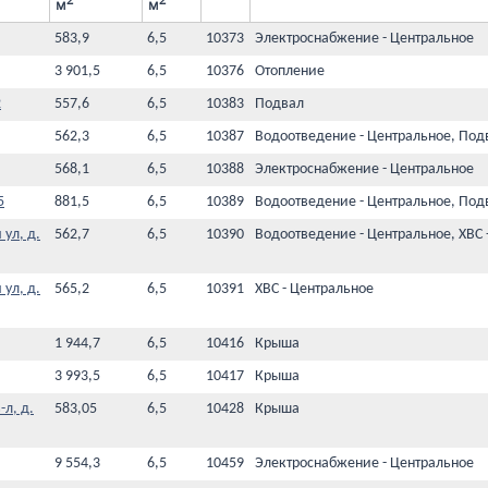
2
2
м
м
583,9
6,5
10373
Электроснабжение - Центральное
3 901,5
6,5
10376
Отопление
2
557,6
6,5
10383
Подвал
562,3
6,5
10387
Водоотведение - Центральное, Под
568,1
6,5
10388
Электроснабжение - Центральное
5
881,5
6,5
10389
Водоотведение - Центральное, Под
ул, д.
562,7
6,5
10390
Водоотведение - Центральное, ХВС 
ул, д.
565,2
6,5
10391
ХВС - Центральное
1 944,7
6,5
10416
Крыша
3 993,5
6,5
10417
Крыша
л, д.
583,05
6,5
10428
Крыша
9 554,3
6,5
10459
Электроснабжение - Центральное