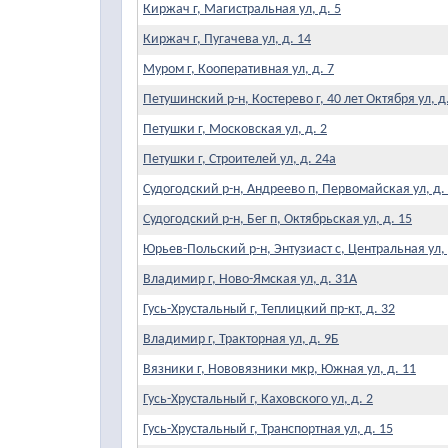
Киржач г, Магистральная ул, д. 5
Киржач г, Пугачева ул, д. 14
Муром г, Кооперативная ул, д. 7
Петушинский р-н, Костерево г, 40 лет Октября ул, д
Петушки г, Московская ул, д. 2
Петушки г, Строителей ул, д. 24а
Судогодский р-н, Андреево п, Первомайская ул, д.
Судогодский р-н, Бег п, Октябрьская ул, д. 15
Юрьев-Польский р-н, Энтузиаст с, Центральная ул, 
Владимир г, Ново-Ямская ул, д. 31А
Гусь-Хрустальный г, Теплицкий пр-кт, д. 32
Владимир г, Тракторная ул, д. 9Б
Вязники г, Нововязники мкр, Южная ул, д. 11
Гусь-Хрустальный г, Каховского ул, д. 2
Гусь-Хрустальный г, Транспортная ул, д. 15