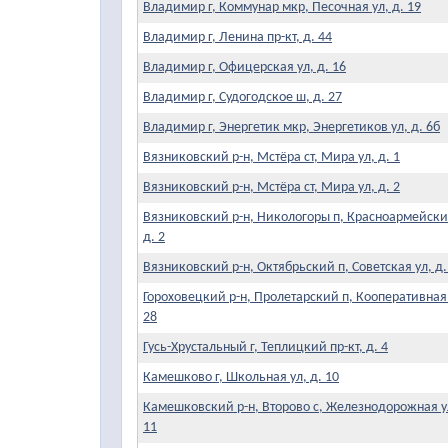
Владимир г, Коммунар мкр, Песочная ул, д. 19
Владимир г, Ленина пр-кт, д. 44
Владимир г, Офицерская ул, д. 16
Владимир г, Судогодское ш, д. 27
Владимир г, Энергетик мкр, Энергетиков ул, д. 6б
Вязниковский р-н, Мстёра ст, Мира ул, д. 1
Вязниковский р-н, Мстёра ст, Мира ул, д. 2
Вязниковский р-н, Никологоры п, Красноармейски
д. 2
Вязниковский р-н, Октябрьский п, Советская ул, д.
Гороховецкий р-н, Пролетарский п, Кооперативная 
28
Гусь-Хрустальный г, Теплицкий пр-кт, д. 4
Камешково г, Школьная ул, д. 10
Камешковский р-н, Второво с, Железнодорожная ул
11