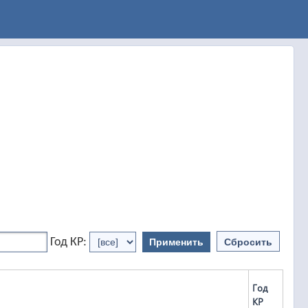
Год КР:
Применить
Сбросить
Год
КР