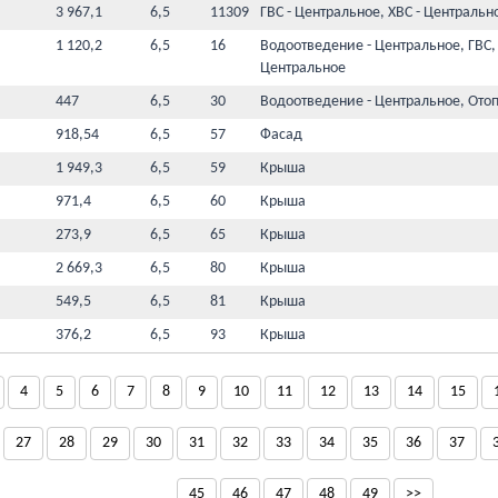
3 967,1
6,5
11309
ГВС - Центральное, ХВС - Центральн
1 120,2
6,5
16
Водоотведение - Центральное, ГВС,
Центральное
447
6,5
30
Водоотведение - Центральное, Ото
918,54
6,5
57
Фасад
1 949,3
6,5
59
Крыша
971,4
6,5
60
Крыша
273,9
6,5
65
Крыша
2 669,3
6,5
80
Крыша
549,5
6,5
81
Крыша
376,2
6,5
93
Крыша
4
5
6
7
8
9
10
11
12
13
14
15
27
28
29
30
31
32
33
34
35
36
37
45
46
47
48
49
>>