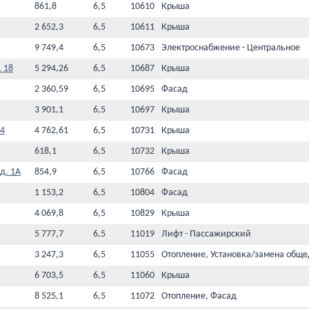
861,8
6,5
10610
Крыша
2 652,3
6,5
10611
Крыша
9 749,4
6,5
10673
Электроснабжение - Центральное
. 18
5 294,26
6,5
10687
Крыша
2 360,59
6,5
10695
Фасад
3 901,1
6,5
10697
Крыша
 4
4 762,61
6,5
10731
Крыша
618,1
6,5
10732
Крыша
д. 1А
854,9
6,5
10766
Фасад
1 153,2
6,5
10804
Фасад
4 069,8
6,5
10829
Крыша
5 777,7
6,5
11019
Лифт - Пассажирский
3 247,3
6,5
11055
Отопление, Установка/замена обще
6 703,5
6,5
11060
Крыша
8 525,1
6,5
11072
Отопление, Фасад