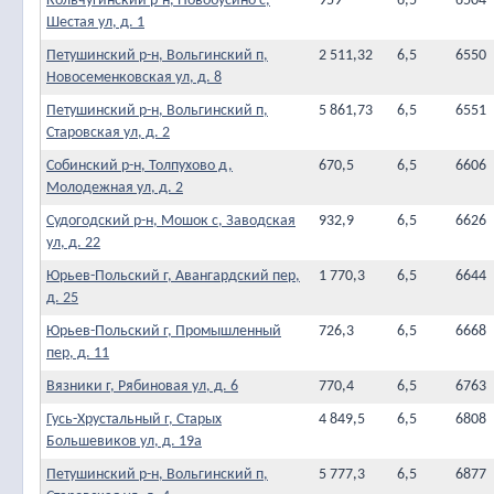
Кольчугинский р-н, Новобусино с,
959
6,5
6504
Шестая ул, д. 1
Петушинский р-н, Вольгинский п,
2 511,32
6,5
6550
Новосеменковская ул, д. 8
Петушинский р-н, Вольгинский п,
5 861,73
6,5
6551
Старовская ул, д. 2
Собинский р-н, Толпухово д,
670,5
6,5
6606
Молодежная ул, д. 2
Судогодский р-н, Мошок с, Заводская
932,9
6,5
6626
ул, д. 22
Юрьев-Польский г, Авангардский пер,
1 770,3
6,5
6644
д. 25
Юрьев-Польский г, Промышленный
726,3
6,5
6668
пер, д. 11
Вязники г, Рябиновая ул, д. 6
770,4
6,5
6763
Гусь-Хрустальный г, Старых
4 849,5
6,5
6808
Большевиков ул, д. 19а
Петушинский р-н, Вольгинский п,
5 777,3
6,5
6877