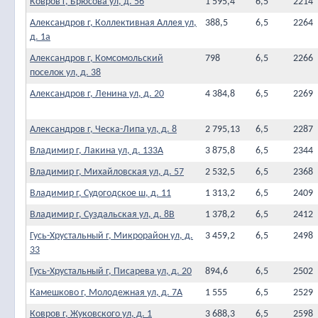
Ковров г, Брюсова ул, д. 56
1 595,4
6,5
2214
Александров г, Коллективная Аллея ул,
388,5
6,5
2264
д. 1а
Александров г, Комсомольский
798
6,5
2266
поселок ул, д. 38
Александров г, Ленина ул, д. 20
4 384,8
6,5
2269
Александров г, Ческа-Липа ул, д. 8
2 795,13
6,5
2287
Владимир г, Лакина ул, д. 133А
3 875,8
6,5
2344
Владимир г, Михайловская ул, д. 57
2 532,5
6,5
2368
Владимир г, Судогодское ш, д. 11
1 313,2
6,5
2409
Владимир г, Суздальская ул, д. 8В
1 378,2
6,5
2412
Гусь-Хрустальный г, Микрорайон ул, д.
3 459,2
6,5
2498
33
Гусь-Хрустальный г, Писарева ул, д. 20
894,6
6,5
2502
Камешково г, Молодежная ул, д. 7А
1 555
6,5
2529
Ковров г, Жуковского ул, д. 1
3 688,3
6,5
2598