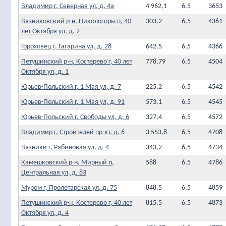
Владимир г, Северная ул, д. 4а
4 962,1
6,5
3653
Вязниковский р-н, Никологоры п, 40
303,2
6,5
4361
лет Октября ул, д. 2
Гороховец г, Гагарина ул, д. 28
642,5
6,5
4366
Петушинский р-н, Костерево г, 40 лет
778,79
6,5
4504
Октября ул, д. 1
Юрьев-Польский г, 1 Мая ул, д. 7
225,2
6,5
4542
Юрьев-Польский г, 1 Мая ул, д. 91
573,1
6,5
4545
Юрьев-Польский г, Свободы ул, д. 6
327,4
6,5
4572
Владимир г, Строителей пр-кт, д. 6
3 553,8
6,5
4708
Вязники г, Рябиновая ул, д. 4
343,2
6,5
4734
Камешковский р-н, Мирный п,
588
6,5
4786
Центральная ул, д. 83
Муром г, Пролетарская ул, д. 75
848,5
6,5
4859
Петушинский р-н, Костерево г, 40 лет
815,5
6,5
4873
Октября ул, д. 4