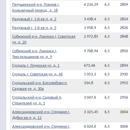
Петушинский р-н, Покров г,
4 234,29
6,5
2809
Больничный проезд, д. 18
Радужный г, 1-й кв-л, д. 2
3 438,4
6,5
2824
Радужный г, 1-й кв-л, д. 5
3 958,9
6,5
2826
Собинский р-н, Лакинск г, Советская
2 972,85
6,5
2848
ул, д. 20
Собинский р-н, Лакинск г,
9 708,94
6,5
2850
Текстильщиков ул, д. 9
Суздаль г, Лоунская ул, д. 1
673,46
6,5
2894
Суздаль г, Советская ул, д. 46
1 053,3
6,5
2930
Суздальский р-н, Боголюбово п,
334,8
6,5
2952
Садовая ул, д. 30а
Суздальский р-н, Садовый п,
3 047,6
6,5
2956
Строителей ул, д. 1
Александровский р-н, Струнино г,
3 325,45
6,5
3004
Дубки кв-л, д. 12
Александровский р-н, Струнино г,
6 024,6
6,5
3006