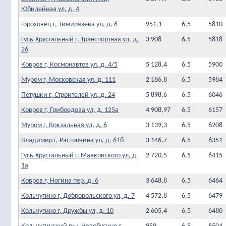
Юбилейная ул, д. 4
Гороховец г, Тимирязева ул, д. 6
951,1
6,5
5810
Гусь-Хрустальный г, Транспортная ул, д.
3 908
6,5
5818
26
Ковров г, Космонавтов ул, д. 4/5
5 128,4
6,5
5900
Муром г, Московская ул, д. 111
2 186,8
6,5
5984
Петушки г, Строителей ул, д. 24
5 898,6
6,5
6046
Ковров г, Грибоедова ул, д. 125а
4 908,97
6,5
6157
Муром г, Вокзальная ул, д. 6
3 139,3
6,5
6208
Владимир г, Растопчина ул, д. 61б
3 146,7
6,5
6351
Гусь-Хрустальный г, Маяковского ул, д.
2 720,5
6,5
6415
1а
Ковров г, Ногина пер, д. 6
3 648,8
6,5
6464
Кольчугино г, Добровольского ул, д. 7
4 572,8
6,5
6479
Кольчугино г, Дружбы ул, д. 10
2 605,4
6,5
6480