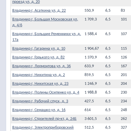
проезд ул, д. 20
Владимир г, Асаткина ул, д. 22
550,9
6,5
83
Владимир г, Большая Московская ул,
1 709,3
6,5
101
д. 4/6
Владимир г, Большие Ременники ул, д.
1 588,4
6,5
107
17а
Владимир г, Гагарина ул, д. 10
1 904,67
6,5
115
Владимир г, Горького ул, д. 82
1 370,9
6,5
126
Владимир г, Лермонтова ул, д. 36
633,9
6,5
167
Владимир г, Никитина ул, д. 2
859,5
6,5
201
Владимир г, Никитская ул, д. 23
1 246,9
6,5
204
Владимир г, Полины Осипенко ул, д. 4
1 988,8
6,5
230
Владимир г, Рабочий спуск, д. 3
427,5
6,5
234
Владимир г, Семашко ул, д. 16
614
6,5
248
Владимир г, Строителей пр-кт, д. 24Б
3 601,5
6,5
262
Владимир г, Электроприборовский
512,5
6,5
327