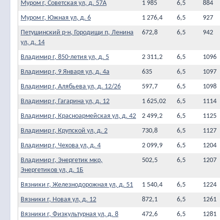
Муром г, Советская ул, д. 57А
1 985
6,5
884
Муром г, Южная ул, д. 6
1 276,4
6,5
927
Петушинский р-н, Городищи п, Ленина
672,8
6,5
942
ул, д. 14
Владимир г, 850-летия ул, д. 5
2 311,2
6,5
1096
Владимир г, 9 Января ул, д. 4а
635
6,5
1097
Владимир г, Алябьева ул, д. 12/26
597,7
6,5
1098
Владимир г, Гагарина ул, д. 12
1 625,02
6,5
1114
Владимир г, Красноармейская ул, д. 42
2 499,2
6,5
1125
Владимир г, Крупской ул, д. 2
730,8
6,5
1127
Владимир г, Чехова ул, д. 4
2 099,9
6,5
1204
Владимир г, Энергетик мкр,
502,5
6,5
1207
Энергетиков ул, д. 1Б
Вязники г, Железнодорожная ул, д. 51
1 540,4
6,5
1224
Вязники г, Новая ул, д. 12
872,1
6,5
1261
Вязники г, Физкультурная ул, д. 8
472,6
6,5
1281