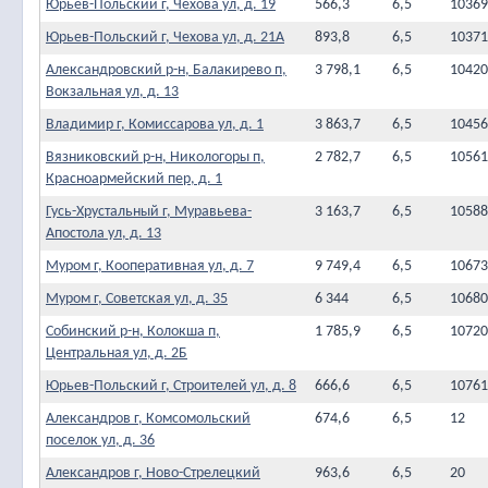
Юрьев-Польский г, Чехова ул, д. 19
566,3
6,5
10369
Юрьев-Польский г, Чехова ул, д. 21А
893,8
6,5
10371
Александровский р-н, Балакирево п,
3 798,1
6,5
10420
Вокзальная ул, д. 13
Владимир г, Комиссарова ул, д. 1
3 863,7
6,5
10456
Вязниковский р-н, Никологоры п,
2 782,7
6,5
10561
Красноармейский пер, д. 1
Гусь-Хрустальный г, Муравьева-
3 163,7
6,5
10588
Апостола ул, д. 13
Муром г, Кооперативная ул, д. 7
9 749,4
6,5
10673
Муром г, Советская ул, д. 35
6 344
6,5
10680
Собинский р-н, Колокша п,
1 785,9
6,5
10720
Центральная ул, д. 2Б
Юрьев-Польский г, Строителей ул, д. 8
666,6
6,5
10761
Александров г, Комсомольский
674,6
6,5
12
поселок ул, д. 36
Александров г, Ново-Стрелецкий
963,6
6,5
20