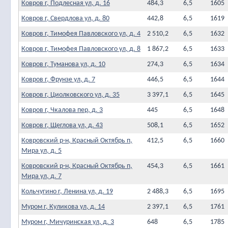
Ковров г, Подлесная ул, д. 16
484,3
6,5
1605
Ковров г, Свердлова ул, д. 80
442,8
6,5
1619
Ковров г, Тимофея Павловского ул, д. 4
2 510,2
6,5
1632
Ковров г, Тимофея Павловского ул, д. 8
1 867,2
6,5
1633
Ковров г, Туманова ул, д. 10
274,3
6,5
1634
Ковров г, Фрунзе ул, д. 7
446,5
6,5
1644
Ковров г, Циолковского ул, д. 35
3 397,1
6,5
1645
Ковров г, Чкалова пер, д. 3
445
6,5
1648
Ковров г, Щеглова ул, д. 43
508,1
6,5
1652
Ковровский р-н, Красный Октябрь п,
412,5
6,5
1660
Мира ул, д. 5
Ковровский р-н, Красный Октябрь п,
454,3
6,5
1661
Мира ул, д. 7
Кольчугино г, Ленина ул, д. 19
2 488,3
6,5
1695
Муром г, Куликова ул, д. 14
2 397,1
6,5
1761
Муром г, Мичуринская ул, д. 3
648
6,5
1785