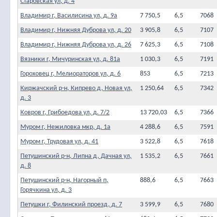
Старовская ул, д. 4
Владимир г, Василисина ул, д. 9а
7 750,5
6,5
7068
Владимир г, Нижняя Дуброва ул, д. 20
3 905,8
6,5
7107
Владимир г, Нижняя Дуброва ул, д. 26
7 625,3
6,5
7108
Вязники г, Мичуринская ул, д. 81а
1 030,3
6,5
7191
Гороховец г, Мелиораторов ул, д. 6
853
6,5
7213
Киржачский р-н, Кипрево д, Новая ул,
1 250,64
6,5
7342
д. 3
Ковров г, Грибоедова ул, д. 7/2
13 720,03
6,5
7366
Муром г, Нежиловка мкр, д. 1а
4 288,6
6,5
7591
Муром г, Трудовая ул, д. 41
3 522,8
6,5
7618
Петушинский р-н, Липна д, Дачная ул,
1 535,2
6,5
7661
д. 8
Петушинский р-н, Нагорный п,
888,6
6,5
7663
Горячкина ул, д. 3
Петушки г, Филинский проезд, д. 7
3 599,9
6,5
7680