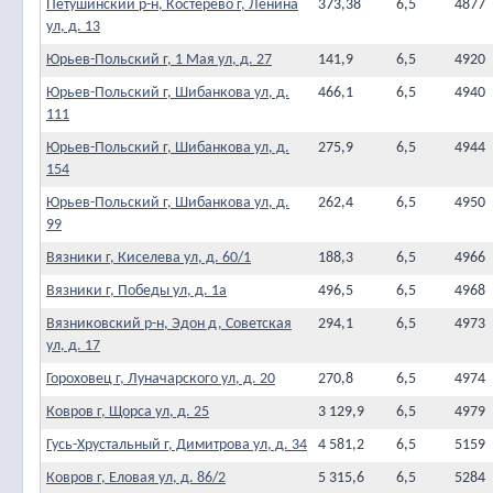
Петушинский р-н, Костерево г, Ленина
373,38
6,5
4877
ул, д. 13
Юрьев-Польский г, 1 Мая ул, д. 27
141,9
6,5
4920
Юрьев-Польский г, Шибанкова ул, д.
466,1
6,5
4940
111
Юрьев-Польский г, Шибанкова ул, д.
275,9
6,5
4944
154
Юрьев-Польский г, Шибанкова ул, д.
262,4
6,5
4950
99
Вязники г, Киселева ул, д. 60/1
188,3
6,5
4966
Вязники г, Победы ул, д. 1а
496,5
6,5
4968
Вязниковский р-н, Эдон д, Советская
294,1
6,5
4973
ул, д. 17
Гороховец г, Луначарского ул, д. 20
270,8
6,5
4974
Ковров г, Щорса ул, д. 25
3 129,9
6,5
4979
Гусь-Хрустальный г, Димитрова ул, д. 34
4 581,2
6,5
5159
Ковров г, Еловая ул, д. 86/2
5 315,6
6,5
5284