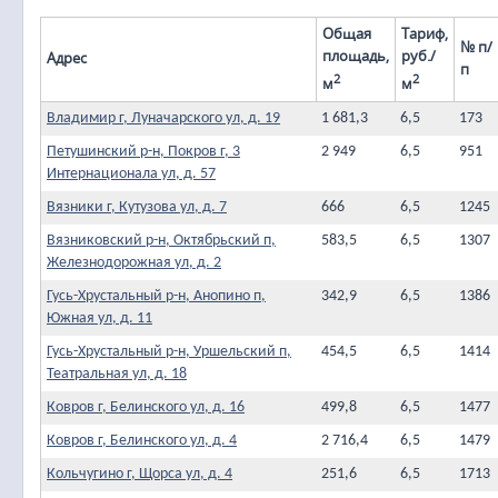
Общая
Тариф,
№ п/
площадь,
руб./
Адрес
п
2
2
м
м
Владимир г, Луначарского ул, д. 19
1 681,3
6,5
173
Петушинский р-н, Покров г, 3
2 949
6,5
951
Интернационала ул, д. 57
Вязники г, Кутузова ул, д. 7
666
6,5
1245
Вязниковский р-н, Октябрьский п,
583,5
6,5
1307
Железнодорожная ул, д. 2
Гусь-Хрустальный р-н, Анопино п,
342,9
6,5
1386
Южная ул, д. 11
Гусь-Хрустальный р-н, Уршельский п,
454,5
6,5
1414
Театральная ул, д. 18
Ковров г, Белинского ул, д. 16
499,8
6,5
1477
Ковров г, Белинского ул, д. 4
2 716,4
6,5
1479
Кольчугино г, Щорса ул, д. 4
251,6
6,5
1713