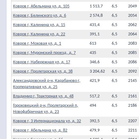
Ковров г, Абельмана ул, д. 105
1 513,7
6,5
2049
Ковров г, Белинского ул, д. 6
2 574,8
6,5
2054
Ковров г, Калинина ул, д. 15
431,4
6,5
2062
Ковров г, Калинина ул, д. 22
391,1
6,5
2064
Ковров г, Моховая ул, д. 1
613
6,5
2083
Ковров г, Муромский проезд, д. 7
435
6,5
2085
Ковров г, Набережная ул, д. 17
346,6
6,5
2086
Ковров г, Пролетарская ул, д. 38
3 204,62
6,5
2092
Александровский р-н, Карабаново г,
421,9
6,5
2145
Кооперативная ул, д. 25
Владимир г, Тракторная ул, д. 48
517,2
6,5
2161
Гороховецкий р-н, Пролетарский п,
494
6,5
2186
Новофабричная ул, д. 23
Ковров г, 3 Интернационала ул, д. 32
392,5
6,5
2207
Ковров г, Абельмана ул, д. 82
479,9
6,5
2211