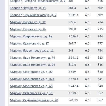
Ковров г, Тимофея Павловского ул, д. 9
401
6,5
596
Ковров г, Фрунзе ул, д. 11
384,4
6,5
602
Ковров г, Чернышевского ул, д. 2
2 011,1
6,5
609
Муром г, Кирова ул, д. 12
579,6
6,5
734
Муром г, Кирова ул, д. 16
739,8
6,5
735
Муром г, Ковровская ул, д. 1а
2 036,2
6,5
744
Муром г, Куликова ул, д. 17
567,7
6,5
777
Муром г, Лаврентьева ул, д. 11
549
6,5
784
Муром г, Льва Толстого ул, д. 74
2 341,1
6,5
813
Муром г, Льва Толстого ул, д. 94
810,5
6,5
815
Муром г, Московская ул, д. 32
3 559
6,5
840
Муром г, Московская ул, д. 37А
2 573,4
6,5
841
Муром г, Московская ул, д. 68
2 747,4
6,5
843
Муром г, Октябрьская ул, д. 73
2 523,5
6,5
857
Муром г, Радиозаводское ш, д. 20
544,13
6,5
867