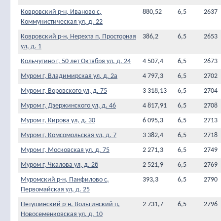
Ковровский р-н, Иваново с,
880,52
6,5
2637
Коммунистическая ул, д. 22
Ковровский р-н, Нерехта п, Просторная
386,2
6,5
2653
ул, д. 1
Кольчугино г, 50 лет Октября ул, д. 24
4 507,4
6,5
2673
Муром г, Владимирская ул, д. 2а
4 797,3
6,5
2702
Муром г, Воровского ул, д. 75
3 318,13
6,5
2704
Муром г, Дзержинского ул, д. 46
4 817,91
6,5
2708
Муром г, Кирова ул, д. 30
6 095,3
6,5
2713
Муром г, Комсомольская ул, д. 7
3 382,4
6,5
2718
Муром г, Московская ул, д. 75
2 271,3
6,5
2749
Муром г, Чкалова ул, д. 2б
2 521,9
6,5
2769
Муромский р-н, Панфилово с,
393,3
6,5
2790
Первомайская ул, д. 25
Петушинский р-н, Вольгинский п,
2 731,7
6,5
2796
Новосеменковская ул, д. 10