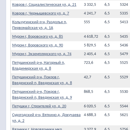
Ковров г, Социалистическая ул, д. 21
3 332,5
6,5
5324
Ковров г, Чернышевского ул, д. 7
4 241,7
6,5
5335
Кольчугинский р-н, Раздолье п,
555
6,5
5413
Первомайская ул, д. 1А
Муром г, Воровского ул, д. 85
4 618,72
6,5
5435
Муром г, Воровского ул, д. 90
5 829,5
6,5
5436
Муром г, Экземплярского ул, д. 74
2 405,4
6,5
5479
Петушинский р-н, Нагорный п,
723,6
6,5
5525
Владимирская ул, д. 8
Петушинский р-н, Покров г,
42,7
6,5
5529
Введенский п, Введенская ул, д. 8
Петушинский р-н, Покров г,
868,5
6,5
5530
Введенский п, Введенская ул, д. 9
Петушки г, Строителей ул, д. 20
6 020,5
6,5
5544
Судогодский р-н, Вяткино д, Докучаева
4 688,3
6,5
5621
ул, д. 2
Вязники г, Нововязники мкр,
3 377,9
6,5
5756