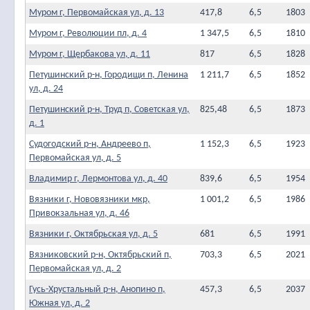
Муром г, Первомайская ул, д. 13
417,8
6,5
1803
Муром г, Революции пл, д. 4
1 347,5
6,5
1810
Муром г, Щербакова ул, д. 11
817
6,5
1828
Петушинский р-н, Городищи п, Ленина
1 211,7
6,5
1852
ул, д. 24
Петушинский р-н, Труд п, Советская ул,
825,48
6,5
1873
д. 1
Судогодский р-н, Андреево п,
1 152,3
6,5
1923
Первомайская ул, д. 5
Владимир г, Лермонтова ул, д. 40
839,6
6,5
1954
Вязники г, Нововязники мкр,
1 001,2
6,5
1986
Привокзальная ул, д. 46
Вязники г, Октябрьская ул, д. 5
681
6,5
1991
Вязниковский р-н, Октябрьский п,
703,3
6,5
2021
Первомайская ул, д. 2
Гусь-Хрустальный р-н, Анопино п,
457,3
6,5
2037
Южная ул, д. 2