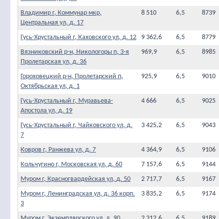
Владимир г, Коммунар мкр,
8 510
6,5
8739
Центральная ул, д. 17
Гусь-Хрустальный г, Каховского ул, д. 12
9 362,6
6,5
8779
Вязниковский р-н, Никологоры п, 3-я
969,9
6,5
8985
Пролетарская ул, д. 36
Гороховецкий р-н, Пролетарский п,
925,9
6,5
9010
Октябрьская ул, д. 1
Гусь-Хрустальный г, Муравьева-
4 666
6,5
9025
Апостола ул, д. 19
Гусь-Хрустальный г, Чайковского ул, д.
3 425,2
6,5
9043
7
Ковров г, Ранжева ул, д. 7
4 364,9
6,5
9106
Кольчугино г, Московская ул, д. 60
7 157,6
6,5
9144
Муром г, Красногвардейская ул, д. 50
2 717,7
6,5
9167
Муром г, Ленинградская ул, д. 36 корп.
3 835,2
6,5
9174
3
Муром г, Экземплярского ул, д. 90
2 212,6
6,5
9189