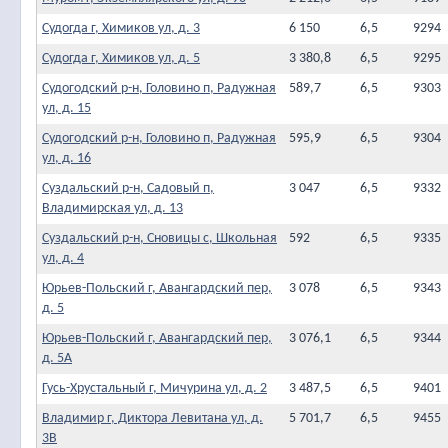
Судогда г, Химиков ул, д. 3
6 150
6,5
9294
Судогда г, Химиков ул, д. 5
3 380,8
6,5
9295
Судогодский р-н, Головино п, Радужная
589,7
6,5
9303
ул, д. 15
Судогодский р-н, Головино п, Радужная
595,9
6,5
9304
ул, д. 16
Суздальский р-н, Садовый п,
3 047
6,5
9332
Владимирская ул, д. 13
Суздальский р-н, Сновицы с, Школьная
592
6,5
9335
ул, д. 4
Юрьев-Польский г, Авангардский пер,
3 078
6,5
9343
д. 5
Юрьев-Польский г, Авангардский пер,
3 076,1
6,5
9344
д. 5А
Гусь-Хрустальный г, Мичурина ул, д. 2
3 487,5
6,5
9401
Владимир г, Диктора Левитана ул, д.
5 701,7
6,5
9455
3В