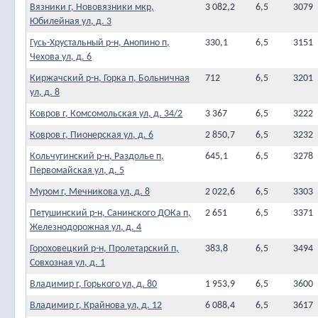
Вязники г, Нововязники мкр,
3 082,2
6,5
3079
Юбилейная ул, д. 3
Гусь-Хрустальный р-н, Анопино п,
330,1
6,5
3151
Чехова ул, д. 6
Киржачский р-н, Горка п, Больничная
712
6,5
3201
ул, д. 8
Ковров г, Комсомольская ул, д. 34/2
3 367
6,5
3222
Ковров г, Пионерская ул, д. 6
2 850,7
6,5
3232
Кольчугинский р-н, Раздолье п,
645,1
6,5
3278
Первомайская ул, д. 5
Муром г, Мечникова ул, д. 8
2 022,6
6,5
3303
Петушинский р-н, Санинского ДОКа п,
2 651
6,5
3371
Железнодорожная ул, д. 4
Гороховецкий р-н, Пролетарский п,
383,8
6,5
3494
Совхозная ул, д. 1
Владимир г, Горького ул, д. 80
1 953,9
6,5
3600
Владимир г, Крайнова ул, д. 12
6 088,4
6,5
3617