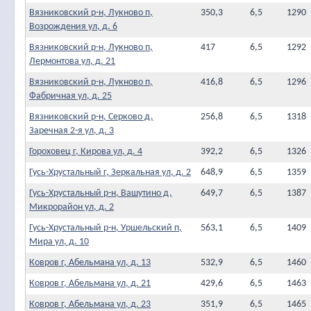
Вязниковский р-н, Лукново п,
350,3
6,5
1290
Возрождения ул, д. 6
Вязниковский р-н, Лукново п,
417
6,5
1292
Лермонтова ул, д. 21
Вязниковский р-н, Лукново п,
416,8
6,5
1296
Фабричная ул, д. 25
Вязниковский р-н, Серково д,
256,8
6,5
1318
Заречная 2-я ул, д. 3
Гороховец г, Кирова ул, д. 4
392,2
6,5
1326
Гусь-Хрустальный г, Зеркальная ул, д. 2
648,9
6,5
1359
Гусь-Хрустальный р-н, Вашутино д,
649,7
6,5
1387
Микрорайон ул, д. 2
Гусь-Хрустальный р-н, Уршельский п,
563,1
6,5
1409
Мира ул, д. 10
Ковров г, Абельмана ул, д. 13
532,9
6,5
1460
Ковров г, Абельмана ул, д. 21
429,6
6,5
1463
Ковров г, Абельмана ул, д. 23
351,9
6,5
1465