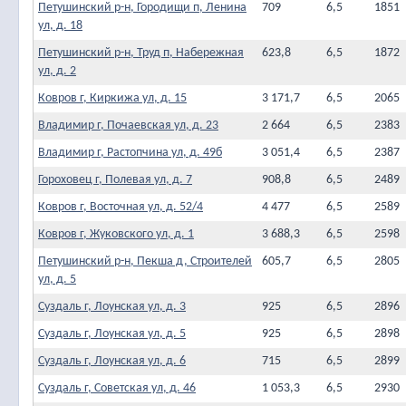
Петушинский р-н, Городищи п, Ленина
709
6,5
1851
ул, д. 18
Петушинский р-н, Труд п, Набережная
623,8
6,5
1872
ул, д. 2
Ковров г, Киркижа ул, д. 15
3 171,7
6,5
2065
Владимир г, Почаевская ул, д. 23
2 664
6,5
2383
Владимир г, Растопчина ул, д. 49б
3 051,4
6,5
2387
Гороховец г, Полевая ул, д. 7
908,8
6,5
2489
Ковров г, Восточная ул, д. 52/4
4 477
6,5
2589
Ковров г, Жуковского ул, д. 1
3 688,3
6,5
2598
Петушинский р-н, Пекша д, Строителей
605,7
6,5
2805
ул, д. 5
Суздаль г, Лоунская ул, д. 3
925
6,5
2896
Суздаль г, Лоунская ул, д. 5
925
6,5
2898
Суздаль г, Лоунская ул, д. 6
715
6,5
2899
Суздаль г, Советская ул, д. 46
1 053,3
6,5
2930