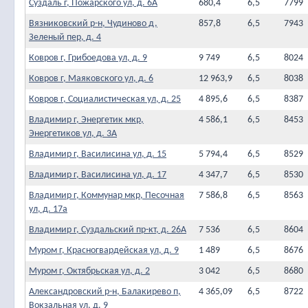
Суздаль г, Пожарского ул, д. 6А
680,4
6,5
7799
Вязниковский р-н, Чудиново д,
857,8
6,5
7943
Зеленый пер, д. 4
Ковров г, Грибоедова ул, д. 9
9 749
6,5
8024
Ковров г, Маяковского ул, д. 6
12 963,9
6,5
8038
Ковров г, Социалистическая ул, д. 25
4 895,6
6,5
8387
Владимир г, Энергетик мкр,
4 586,1
6,5
8453
Энергетиков ул, д. 3А
Владимир г, Василисина ул, д. 15
5 794,4
6,5
8529
Владимир г, Василисина ул, д. 17
4 347,7
6,5
8530
Владимир г, Коммунар мкр, Песочная
7 586,8
6,5
8563
ул, д. 17а
Владимир г, Суздальский пр-кт, д. 26А
7 536
6,5
8604
Муром г, Красногвардейская ул, д. 9
1 489
6,5
8676
Муром г, Октябрьская ул, д. 2
3 042
6,5
8680
Александровский р-н, Балакирево п,
4 365,09
6,5
8722
Вокзальная ул, д. 9