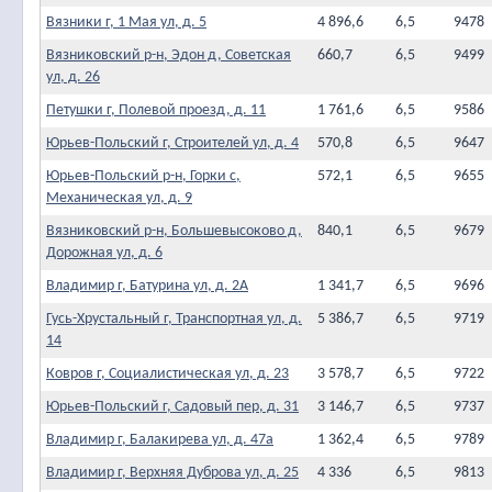
Вязники г, 1 Мая ул, д. 5
4 896,6
6,5
9478
Вязниковский р-н, Эдон д, Советская
660,7
6,5
9499
ул, д. 26
Петушки г, Полевой проезд, д. 11
1 761,6
6,5
9586
Юрьев-Польский г, Строителей ул, д. 4
570,8
6,5
9647
Юрьев-Польский р-н, Горки с,
572,1
6,5
9655
Механическая ул, д. 9
Вязниковский р-н, Большевысоково д,
840,1
6,5
9679
Дорожная ул, д. 6
Владимир г, Батурина ул, д. 2А
1 341,7
6,5
9696
Гусь-Хрустальный г, Транспортная ул, д.
5 386,7
6,5
9719
14
Ковров г, Социалистическая ул, д. 23
3 578,7
6,5
9722
Юрьев-Польский г, Садовый пер, д. 31
3 146,7
6,5
9737
Владимир г, Балакирева ул, д. 47а
1 362,4
6,5
9789
Владимир г, Верхняя Дуброва ул, д. 25
4 336
6,5
9813