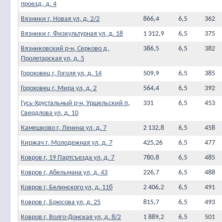
проезд, д. 4
Вязники г, Новая ул, д. 2/2
866,4
6,5
362
Вязники г, Физкультурная ул, д. 18
1 312,9
6,5
375
Вязниковский р-н, Серково д,
386,5
6,5
382
Пролетарская ул, д. 5
Гороховец г, Гоголя ул, д. 14
509,9
6,5
385
Гороховец г, Мира ул, д. 2
564,4
6,5
392
Гусь-Хрустальный р-н, Уршельский п,
331
6,5
453
Свердлова ул, д. 10
Камешково г, Ленина ул, д. 7
2 132,8
6,5
458
Киржач г, Молодежная ул, д. 7
425,26
6,5
477
Ковров г, 19 Партсъезда ул, д. 7
780,8
6,5
485
Ковров г, Абельмана ул, д. 43
226,7
6,5
488
Ковров г, Белинского ул, д. 11б
2 406,2
6,5
491
Ковров г, Брюсова ул, д. 25
815,7
6,5
493
Ковров г, Волго-Донская ул, д. 8/2
1 889,2
6,5
501