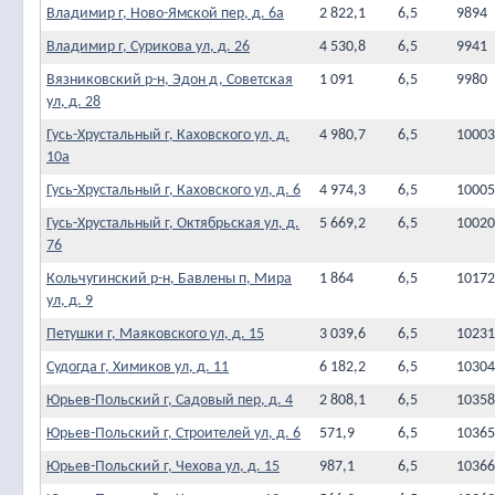
Владимир г, Ново-Ямской пер, д. 6а
2 822,1
6,5
9894
Владимир г, Сурикова ул, д. 26
4 530,8
6,5
9941
Вязниковский р-н, Эдон д, Советская
1 091
6,5
9980
ул, д. 28
Гусь-Хрустальный г, Каховского ул, д.
4 980,7
6,5
10003
10а
Гусь-Хрустальный г, Каховского ул, д. 6
4 974,3
6,5
10005
Гусь-Хрустальный г, Октябрьская ул, д.
5 669,2
6,5
10020
76
Кольчугинский р-н, Бавлены п, Мира
1 864
6,5
10172
ул, д. 9
Петушки г, Маяковского ул, д. 15
3 039,6
6,5
10231
Судогда г, Химиков ул, д. 11
6 182,2
6,5
10304
Юрьев-Польский г, Садовый пер, д. 4
2 808,1
6,5
10358
Юрьев-Польский г, Строителей ул, д. 6
571,9
6,5
10365
Юрьев-Польский г, Чехова ул, д. 15
987,1
6,5
10366