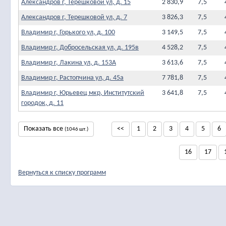
Александров г, Терешковой ул, д. 15
2 830,9
7,5
Александров г, Терешковой ул, д. 7
3 826,3
7,5
Владимир г, Горького ул, д. 100
3 149,5
7,5
Владимир г, Добросельская ул, д. 195в
4 528,2
7,5
Владимир г, Лакина ул, д. 153А
3 613,6
7,5
Владимир г, Растопчина ул, д. 45а
7 781,8
7,5
Владимир г, Юрьевец мкр, Институтский
3 641,8
7,5
городок, д. 11
Показать все
<<
1
2
3
4
5
6
(1046 шт.)
16
17
Вернуться к списку программ