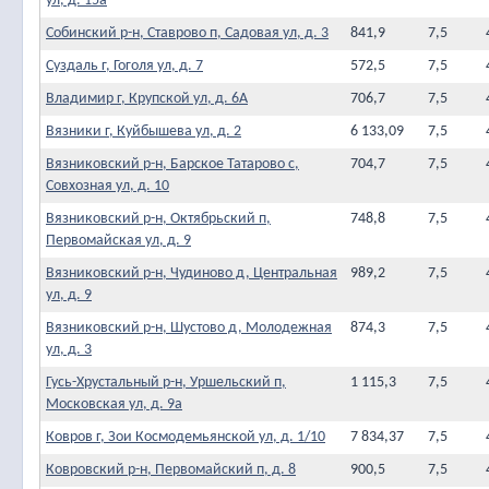
ул, д. 15а
Собинский р-н, Ставрово п, Садовая ул, д. 3
841,9
7,5
Суздаль г, Гоголя ул, д. 7
572,5
7,5
Владимир г, Крупской ул, д. 6А
706,7
7,5
Вязники г, Куйбышева ул, д. 2
6 133,09
7,5
Вязниковский р-н, Барское Татарово с,
704,7
7,5
Совхозная ул, д. 10
Вязниковский р-н, Октябрьский п,
748,8
7,5
Первомайская ул, д. 9
Вязниковский р-н, Чудиново д, Центральная
989,2
7,5
ул, д. 9
Вязниковский р-н, Шустово д, Молодежная
874,3
7,5
ул, д. 3
Гусь-Хрустальный р-н, Уршельский п,
1 115,3
7,5
Московская ул, д. 9а
Ковров г, Зои Космодемьянской ул, д. 1/10
7 834,37
7,5
Ковровский р-н, Первомайский п, д. 8
900,5
7,5