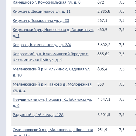
Камешково г, Комсомольская пл, д. 8
872
7,5
Киржач г, Десантников ул, д. 11
2 935,8
7,5
Киржач г, Томаровича ул, д. 30
567,1
7,5
Киржачский р-н, Новоселово д, Гагарина ул,
860,9
7,5
д. 1
Ковров г, Космонавтов ул, д. 2/4
5 832,2
7,5
Ковровский р-н, Клязьминский Городок с,
855,62
7,5
Клязьминская ПМК ул, д. 2
Меленковский р-н, Илькино с, Садовая ул,
806,4
7,5
д. 10
Меленковский р-н, Паново д, Молодежная
559
7,5
ул, д. 2
Петушинский р-н, Покров г, К.Либкнехта ул,
4 547,1
7,5
д. 6
Радужный г, 1-й кв-л, д. 12А
3 501,5
7,5
Селивановский р-н, Малышево с, Школьная
951,9
7,5