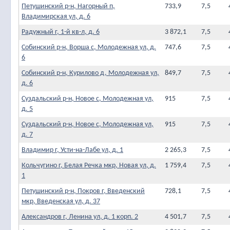
Петушинский р-н, Нагорный п,
733,9
7,5
Владимирская ул, д. 6
Радужный г, 1-й кв-л, д. 6
3 872,1
7,5
Собинский р-н, Ворша с, Молодежная ул, д.
747,6
7,5
6
Собинский р-н, Курилово д, Молодежная ул,
849,7
7,5
д. 6
Суздальский р-н, Новое с, Молодежная ул,
915
7,5
д. 5
Суздальский р-н, Новое с, Молодежная ул,
915
7,5
д. 7
Владимир г, Усти-на-Лабе ул, д. 1
2 265,3
7,5
Кольчугино г, Белая Речка мкр, Новая ул, д.
1 759,4
7,5
1
Петушинский р-н, Покров г, Введенский
728,1
7,5
мкр, Введенская ул, д. 37
Александров г, Ленина ул, д. 1 корп. 2
4 501,7
7,5