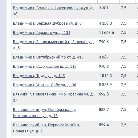
Владимир г, Большая Нижегородская ул, д.
3 301
7,5
36
Владимир г, Верхняя Дуброва ул, д. 5
4 156,3
7,5
Владимир г, Горького ул, д. 131
11 663,6
7,5
Владимир г, Заклязьменский п, Зеленая ул,
790,8
7,5
д. 8
Владимир г, Октябрьский пр-кт, д. 41Б
3 069
7,5
Владимир г, Судогодское ш, д. 11а
970,3
7,5
Владимир г, Труда ул, д. 14Б
1 812,3
7,5
Владимир г, Усти-на-Лабе ул, д. 36
8 835,9
7,5
Вязники г, Нововязники мкр, Красина ул, д.
692,8
7,5
37
Вязниковский р-н, Октябрьская д,
832,7
7,5
Механизаторов ул, д. 16
Вязниковский р-н, Первомайский п,
859,4
7,5
Полевая ул, д. 6