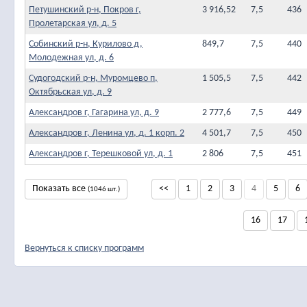
Петушинский р-н, Покров г,
3 916,52
7,5
436
Пролетарская ул, д. 5
Собинский р-н, Курилово д,
849,7
7,5
440
Молодежная ул, д. 6
Судогодский р-н, Муромцево п,
1 505,5
7,5
442
Октябрьская ул, д. 9
Александров г, Гагарина ул, д. 9
2 777,6
7,5
449
Александров г, Ленина ул, д. 1 корп. 2
4 501,7
7,5
450
Александров г, Терешковой ул, д. 1
2 806
7,5
451
Показать все
<<
1
2
3
4
5
6
(1046 шт.)
16
17
Вернуться к списку программ