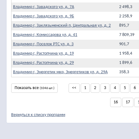
Владимир г, Завадского ул, д. 7А
2 498,3
Владимир г, Завадского ул, д. 9Б
2 258,9
Владимир г, Заклязьменский п, Центральная ул, д. 2
895,7
Владимир г, Комиссарова ул, д. 41
7 809,39
Владимир г, Поселок РТС ул, д. 3
901,7
Владимир г, Растопчина ул, д. 19
1 958,4
Владимир г, Растопчина ул, д. 29
1 899,6
Владимир г, Энергетик мкр, Энергетиков ул, д. 29А
358,3
Показать все
<<
1
2
3
4
5
6
(1046 шт.)
16
17
Вернуться к списку программ